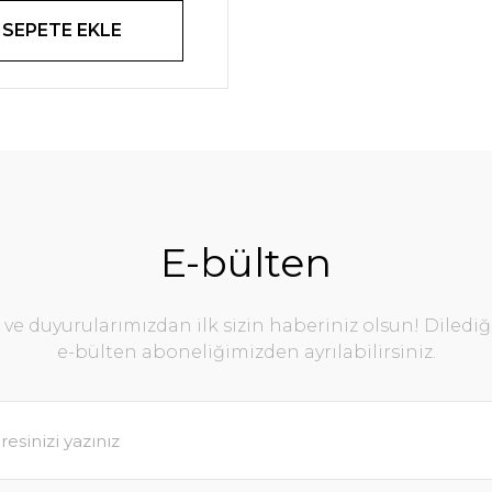
SEPETE EKLE
E-bülten
e duyurularımızdan ilk sizin haberiniz olsun! Diledi
e-bülten aboneliğimizden ayrılabilirsiniz.