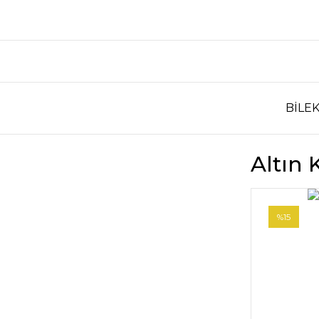
BİLEK
Altın 
%15