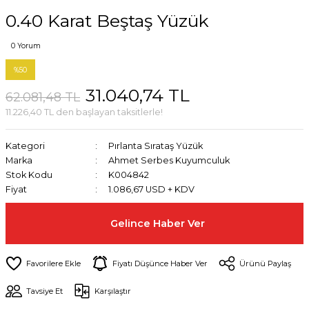
0.40 Karat Beştaş Yüzük
0 Yorum
%50
31.040,74 TL
62.081,48 TL
11.226,40 TL den başlayan taksitlerle!
Kategori
Pırlanta Sırataş Yüzük
Marka
Ahmet Serbes Kuyumculuk
Stok Kodu
K004842
Fiyat
1.086,67 USD + KDV
Gelince Haber Ver
Fiyatı Düşünce Haber Ver
Ürünü Paylaş
Tavsiye Et
Karşılaştır