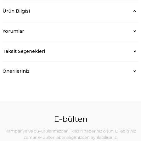
Ürün Bilgisi
Yorumlar
Taksit Seçenekleri
Önerileriniz
E-bülten
Kampanya ve duyurularımızdan ilk sizin haberiniz olsun! Dilediğiniz
zaman e-bülten aboneliğimizden ayrılabilirsiniz.