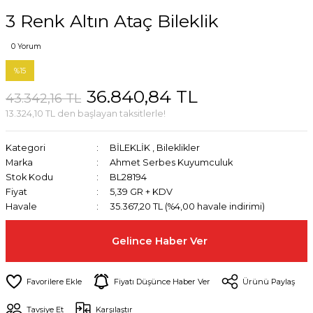
3 Renk Altın Ataç Bileklik
0 Yorum
%15
36.840,84 TL
43.342,16 TL
13.324,10 TL den başlayan taksitlerle!
Kategori
BİLEKLİK
,
Bileklikler
Marka
Ahmet Serbes Kuyumculuk
Stok Kodu
BL28194
Fiyat
5,39 GR + KDV
Havale
35.367,20 TL (%4,00 havale indirimi)
Gelince Haber Ver
Fiyatı Düşünce Haber Ver
Ürünü Paylaş
Tavsiye Et
Karşılaştır