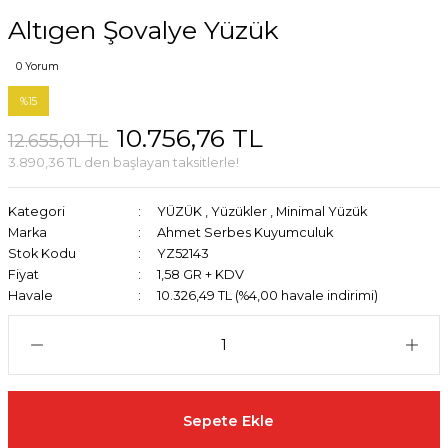
Altıgen Şovalye Yüzük
0 Yorum
%15
10.756,76 TL
12.655,01 TL
3.890,36 TL den başlayan taksitlerle!
Kategori
YÜZÜK
,
Yüzükler
,
Minimal Yüzük
Marka
Ahmet Serbes Kuyumculuk
Stok Kodu
YZ52143
Fiyat
1,58 GR + KDV
Havale
10.326,49 TL (%4,00 havale indirimi)
Sepete Ekle