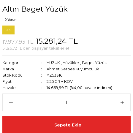
Altın Baget Yüzük
0 Yorum
%15
15.281,24 TL
17.977,93 TL
5.526,72 TL den başlayan taksitlerle!
Kategori
YÜZÜK
,
Yüzükler
,
Baget Yüzük
Marka
Ahmet Serbes Kuyumculuk
Stok Kodu
YZ53316
Fiyat
2,25 GR + KDV
Havale
14.669,99 TL (%4,00 havale indirimi)
Sepete Ekle