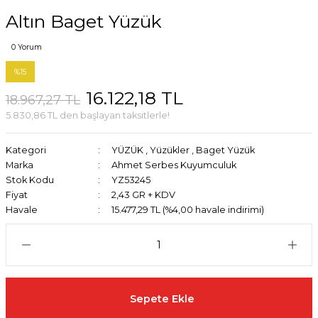
Altın Baget Yüzük
0 Yorum
%15
16.122,18 TL
18.967,27 TL
5.830,86 TL den başlayan taksitlerle!
Kategori
YÜZÜK
,
Yüzükler
,
Baget Yüzük
Marka
Ahmet Serbes Kuyumculuk
Stok Kodu
YZ53245
Fiyat
2,43 GR + KDV
Havale
15.477,29 TL (%4,00 havale indirimi)
Sepete Ekle