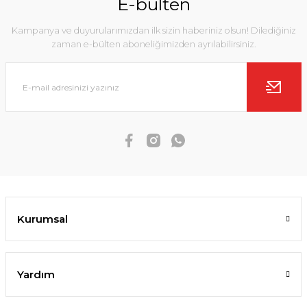
E-bülten
Kampanya ve duyurularımızdan ilk sizin haberiniz olsun! Dilediğiniz
zaman e-bülten aboneliğimizden ayrılabilirsiniz.
Kurumsal
Yardım