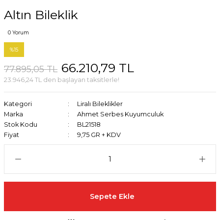
Altın Bileklik
0 Yorum
%15
66.210,79 TL
77.895,05 TL
23.946,24 TL den başlayan taksitlerle!
Kategori
Liralı Bileklikler
Marka
Ahmet Serbes Kuyumculuk
Stok Kodu
BL21518
Fiyat
9,75 GR + KDV
Sepete Ekle