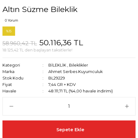
Altın Süzme Bileklik
0 Yorum
%15
50.116,36 TL
58.960,42 TL
18.125,42 TL den başlayan taksitlerle!
Kategori
BİLEKLİK
,
Bileklikler
Marka
Ahmet Serbes Kuyumculuk
Stok Kodu
BL29229
Fiyat
7,44 GR + KDV
Havale
48.111,71 TL (%4,00 havale indirimi)
Sepete Ekle