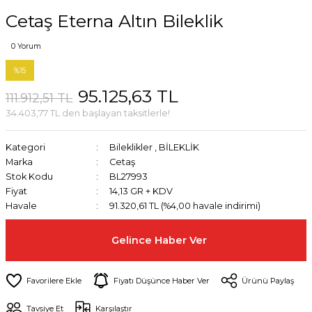
Cetaş Eterna Altın Bileklik
0 Yorum
%15
95.125,63 TL
111.912,51 TL
34.403,77 TL den başlayan taksitlerle!
Kategori
Bileklikler
,
BİLEKLİK
Marka
Cetaş
Stok Kodu
BL27993
Fiyat
14,13 GR + KDV
Havale
91.320,61 TL (%4,00 havale indirimi)
Gelince Haber Ver
Fiyatı Düşünce Haber Ver
Ürünü Paylaş
Tavsiye Et
Karşılaştır