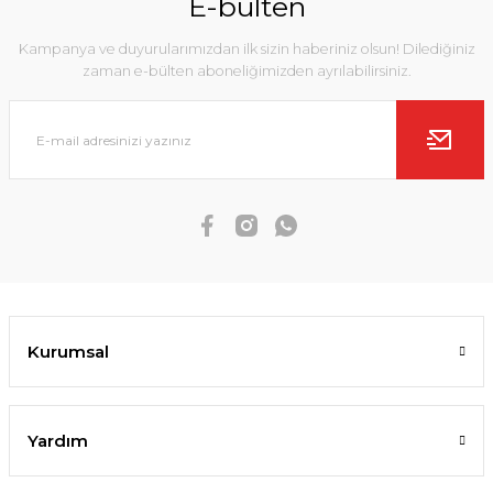
E-bülten
Kampanya ve duyurularımızdan ilk sizin haberiniz olsun! Dilediğiniz
zaman e-bülten aboneliğimizden ayrılabilirsiniz.
Kurumsal
Yardım