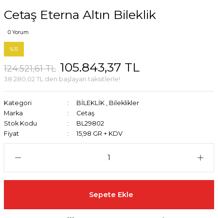
Cetaş Eterna Altın Bileklik
0 Yorum
%15
105.843,37 TL
124.521,61 TL
38.280,02 TL den başlayan taksitlerle!
Kategori
BİLEKLİK
,
Bileklikler
Marka
Cetaş
Stok Kodu
BL29802
Fiyat
15,98 GR + KDV
Sepete Ekle