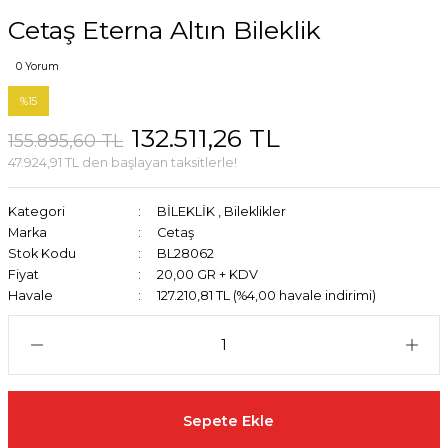
Cetaş Eterna Altın Bileklik
0 Yorum
%15
132.511,26 TL
155.895,60 TL
47.924,91 TL den başlayan taksitlerle!
Kategori
BİLEKLİK
,
Bileklikler
Marka
Cetaş
Stok Kodu
BL28062
Fiyat
20,00 GR + KDV
Havale
127.210,81 TL (%4,00 havale indirimi)
Sepete Ekle