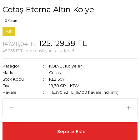
Cetaş Eterna Altın Kolye
0 Yorum
%15
125.129,38 TL
147.211,04 TL
45.255,13 TL den başlayan taksitlerle!
Kategori
KOLYE
,
Kolyeler
Marka
Cetaş
Stok Kodu
KL21507
Fiyat
18,78 GR + KDV
Havale
116.370,32 TL (%7,00 havale indirimi)
Sepete Ekle