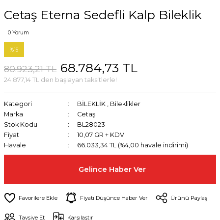
Cetaş Eterna Sedefli Kalp Bileklik
0 Yorum
%15
68.784,73 TL
80.923,21 TL
24.877,14 TL den başlayan taksitlerle!
Kategori
BİLEKLİK
,
Bileklikler
Marka
Cetaş
Stok Kodu
BL28023
Fiyat
10,07 GR + KDV
Havale
66.033,34 TL (%4,00 havale indirimi)
Gelince Haber Ver
Fiyatı Düşünce Haber Ver
Ürünü Paylaş
Tavsiye Et
Karşılaştır