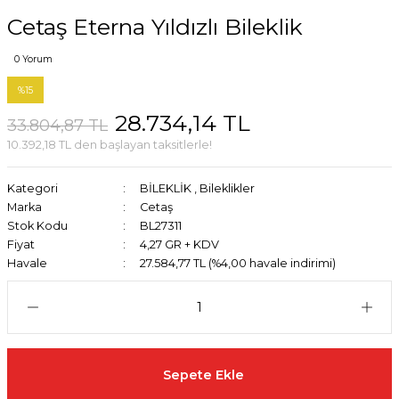
Cetaş Eterna Yıldızlı Bileklik
0 Yorum
%15
28.734,14 TL
33.804,87 TL
10.392,18 TL den başlayan taksitlerle!
Kategori
BİLEKLİK
,
Bileklikler
Marka
Cetaş
Stok Kodu
BL27311
Fiyat
4,27 GR + KDV
Havale
27.584,77 TL (%4,00 havale indirimi)
Sepete Ekle