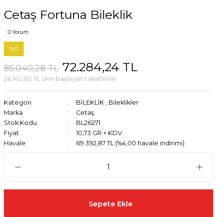
Cetaş Fortuna Bileklik
0 Yorum
%15
72.284,24 TL
85.040,28 TL
26.142,80 TL den başlayan taksitlerle!
Kategori
BİLEKLİK
,
Bileklikler
Marka
Cetaş
Stok Kodu
BL26271
Fiyat
10,73 GR + KDV
Havale
69.392,87 TL (%4,00 havale indirimi)
Sepete Ekle