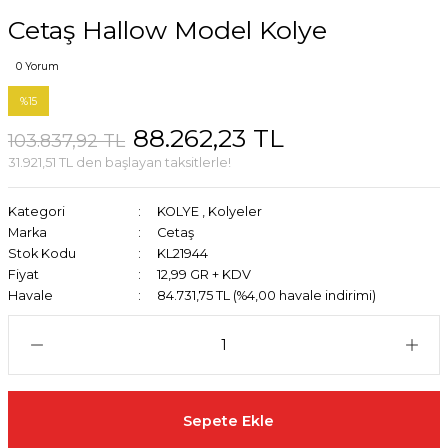
Cetaş Hallow Model Kolye
0 Yorum
%15
88.262,23 TL
103.837,92 TL
31.921,51 TL den başlayan taksitlerle!
Kategori
KOLYE
,
Kolyeler
Marka
Cetaş
Stok Kodu
KL21944
Fiyat
12,99 GR + KDV
Havale
84.731,75 TL (%4,00 havale indirimi)
Sepete Ekle