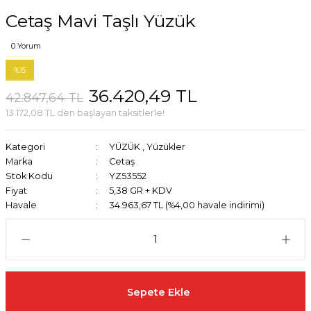
Cetaş Mavi Taşlı Yüzük
0 Yorum
%15
36.420,49 TL
42.847,64 TL
13.172,08 TL den başlayan taksitlerle!
Kategori
YÜZÜK
,
Yüzükler
Marka
Cetaş
Stok Kodu
YZ53552
Fiyat
5,38 GR + KDV
Havale
34.963,67 TL (%4,00 havale indirimi)
Sepete Ekle