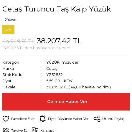
Cetaş Turuncu Taş Kalp Yüzük
0 Yorum
%15
38.207,42 TL
44.949,91 TL
13.818,35 TL den başlayan taksitlerle!
Kategori
YÜZÜK
,
Yüzükler
Marka
Cetaş
Stok Kodu
YZ52832
Fiyat
5,59 GR + KDV
Havale
36.679,12 TL (%4,00 havale indirimi)
Gelince Haber Ver
Fiyatı Düşünce Haber Ver
Ürünü Paylaş
Tavsiye Et
Karşılaştır