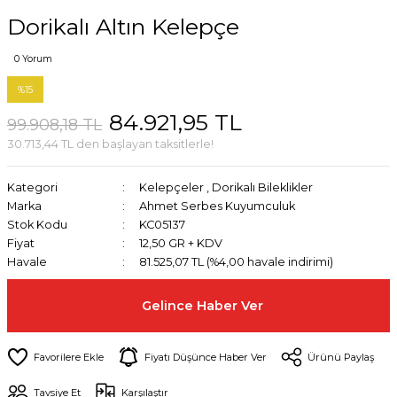
Dorikalı Altın Kelepçe
0 Yorum
%15
84.921,95 TL
99.908,18 TL
30.713,44 TL den başlayan taksitlerle!
Kategori
Kelepçeler
,
Dorikalı Bileklikler
Marka
Ahmet Serbes Kuyumculuk
Stok Kodu
KC05137
Fiyat
12,50 GR + KDV
Havale
81.525,07 TL (%4,00 havale indirimi)
Gelince Haber Ver
Fiyatı Düşünce Haber Ver
Ürünü Paylaş
Tavsiye Et
Karşılaştır