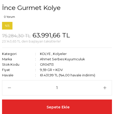
İnce Gurmet Kolye
0 Yorum
%15
63.991,66 TL
75.284,30 TL
23.143,65 TL den başlayan taksitlerle!
Kategori
KOLYE
,
Kolyeler
Marka
Ahmet Serbes Kuyumculuk
Stok Kodu
GR04713
Fiyat
9,59 GR + KDV
Havale
61.431,99 TL (%4,00 havale indirimi)
Sepete Ekle