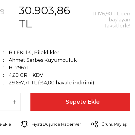
30.903,86
49
11.176,90 TL den
TL
başlayan
taksitlerle!
BİLEKLİK
,
Bileklikler
Ahmet Serbes Kuyumculuk
BL29671
4,60 GR + KDV
29.667,71 TL (%4,00 havale indirimi)
Sepete Ekle
Fiyatı Düşünce Haber Ver
Ürünü Paylaş