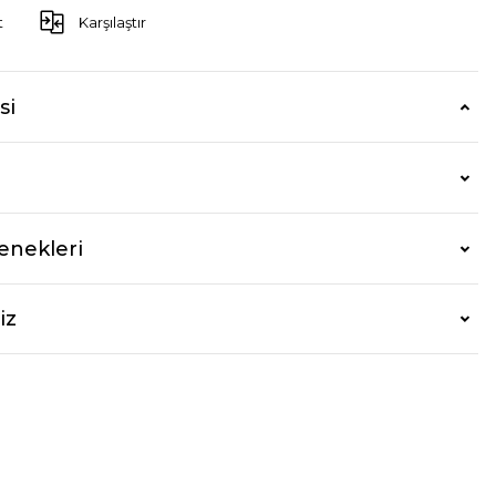
t
Karşılaştır
si
enekleri
iz