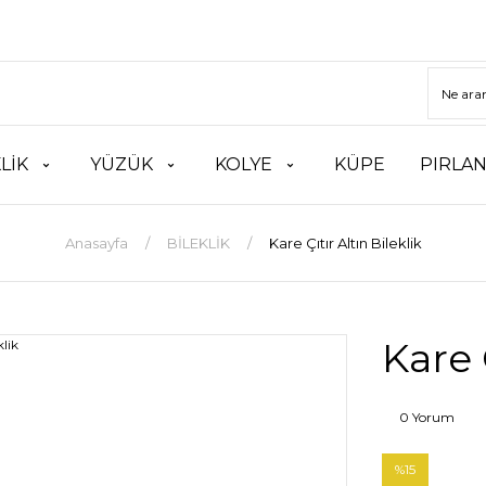
LİK
YÜZÜK
KOLYE
KÜPE
PIRLA
Anasayfa
BİLEKLİK
Kare Çıtır Altın Bileklik
Kare 
0 Yorum
%15