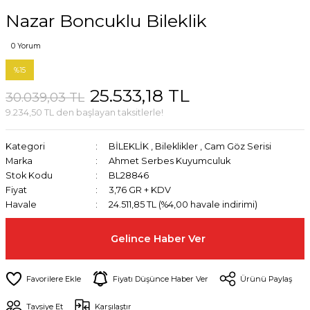
Nazar Boncuklu Bileklik
0 Yorum
%15
25.533,18 TL
30.039,03 TL
9.234,50 TL den başlayan taksitlerle!
Kategori
BİLEKLİK
,
Bileklikler
,
Cam Göz Serisi
Marka
Ahmet Serbes Kuyumculuk
Stok Kodu
BL28846
Fiyat
3,76 GR + KDV
Havale
24.511,85 TL (%4,00 havale indirimi)
Gelince Haber Ver
Fiyatı Düşünce Haber Ver
Ürünü Paylaş
Tavsiye Et
Karşılaştır