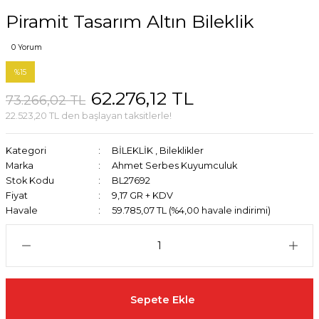
Piramit Tasarım Altın Bileklik
0 Yorum
%15
62.276,12 TL
73.266,02 TL
22.523,20 TL den başlayan taksitlerle!
Kategori
BİLEKLİK
,
Bileklikler
Marka
Ahmet Serbes Kuyumculuk
Stok Kodu
BL27692
Fiyat
9,17 GR + KDV
Havale
59.785,07 TL (%4,00 havale indirimi)
Sepete Ekle