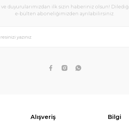
e duyurularımızdan ilk sizin haberiniz olsun! Diledi
e-bülten aboneliğimizden ayrılabilirsiniz.
Alışveriş
Bilgi