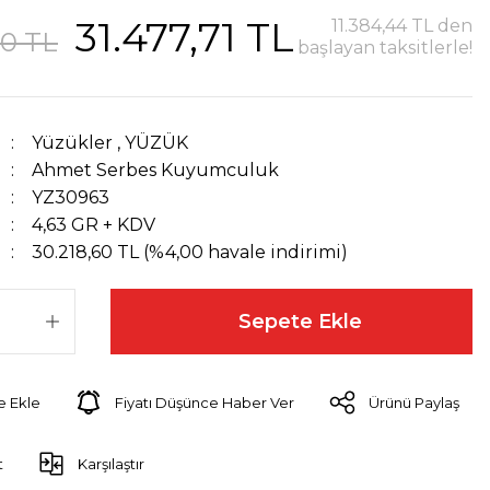
31.477,71 TL
11.384,44 TL den
60 TL
başlayan taksitlerle!
Yüzükler
,
YÜZÜK
Ahmet Serbes Kuyumculuk
YZ30963
4,63 GR + KDV
30.218,60 TL (%4,00 havale indirimi)
Sepete Ekle
Fiyatı Düşünce Haber Ver
Ürünü Paylaş
t
Karşılaştır