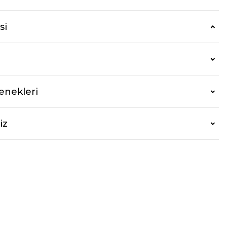
si
enekleri
iz