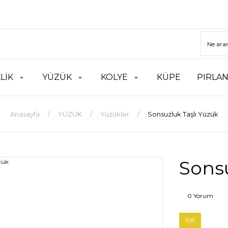
LİK
YÜZÜK
KOLYE
KÜPE
PIRLA
Anasayfa
YÜZÜK
Yüzükler
Sonsuzluk Taşlı Yüzük
Sonsu
0 Yorum
%15