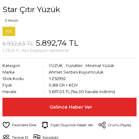
Star Çıtır Yüzük
0 Yorum
%15
5.892,74 TL
6.932,63 TL
2.131,21 TL den başlayan taksitlerle!
Kategori
YÜZÜK
,
Yüzükler
,
Minimal Yüzük
Marka
Ahmet Serbes Kuyumculuk
Stok Kodu
YZ52992
Fiyat
0,88 GR + KDV
Havale
5.657,03 TL (%4,00 havale indirimi)
Gelince Haber Ver
Fiyatı Düşünce Haber Ver
Ürünü Paylaş
Tavsiye Et
Karşılaştır