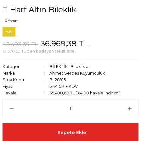
T Harf Altın Bileklik
0 Yorum
%15
36.969,38 TL
43.493,39 TL
13.370,59 TL den başlayan taksitlerle!
Kategori
BİLEKLİK
,
Bileklikler
Marka
Ahmet Serbes Kuyumculuk
Stok Kodu
BL28915
Fiyat
5,44 GR + KDV
Havale
35.490,60 TL (%4,00 havale indirimi)
Sepete Ekle