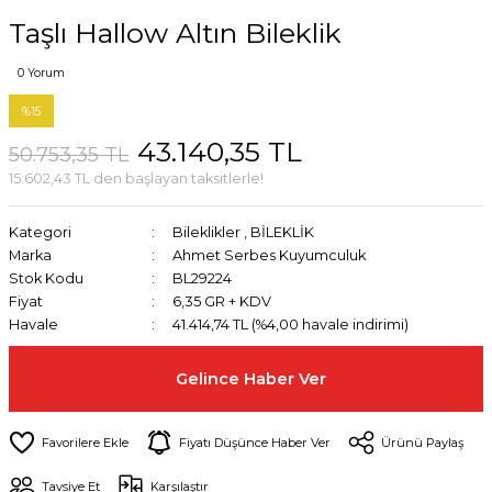
Taşlı Hallow Altın Bileklik
0 Yorum
%15
43.140,35 TL
50.753,35 TL
15.602,43 TL den başlayan taksitlerle!
Kategori
Bileklikler
,
BİLEKLİK
Marka
Ahmet Serbes Kuyumculuk
Stok Kodu
BL29224
Fiyat
6,35 GR + KDV
Havale
41.414,74 TL (%4,00 havale indirimi)
Gelince Haber Ver
Fiyatı Düşünce Haber Ver
Ürünü Paylaş
Tavsiye Et
Karşılaştır