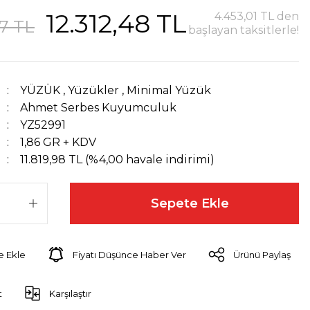
12.312,48 TL
4.453,01 TL den
27 TL
başlayan taksitlerle!
YÜZÜK
,
Yüzükler
,
Minimal Yüzük
Ahmet Serbes Kuyumculuk
YZ52991
1,86 GR + KDV
11.819,98 TL (%4,00 havale indirimi)
Sepete Ekle
Fiyatı Düşünce Haber Ver
Ürünü Paylaş
t
Karşılaştır