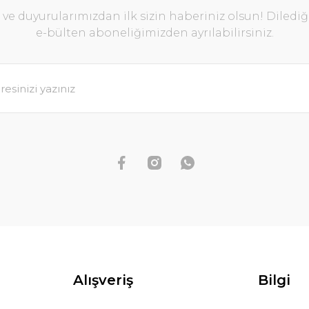
e duyurularımızdan ilk sizin haberiniz olsun! Diledi
e-bülten aboneliğimizden ayrılabilirsiniz.
Alışveriş
Bilgi