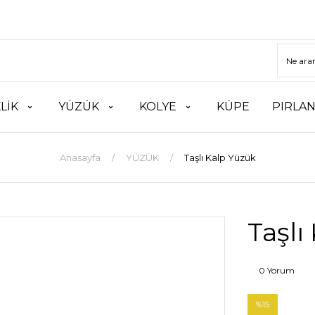
LİK
YÜZÜK
KOLYE
KÜPE
PIRLA
Anasayfa
YÜZÜK
Taşlı Kalp Yüzük
Taşlı
0 Yorum
%15