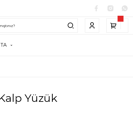
NTA
 Kalp Yüzük