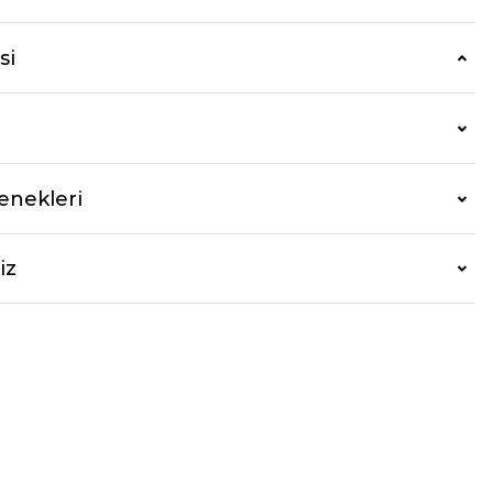
si
enekleri
iz