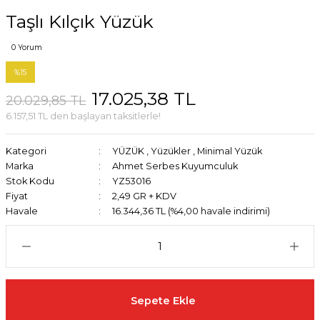
Taşlı Kılçık Yüzük
0 Yorum
%15
17.025,38 TL
20.029,85 TL
6.157,51 TL den başlayan taksitlerle!
Kategori
YÜZÜK
,
Yüzükler
,
Minimal Yüzük
Marka
Ahmet Serbes Kuyumculuk
Stok Kodu
YZ53016
Fiyat
2,49 GR + KDV
Havale
16.344,36 TL (%4,00 havale indirimi)
Sepete Ekle