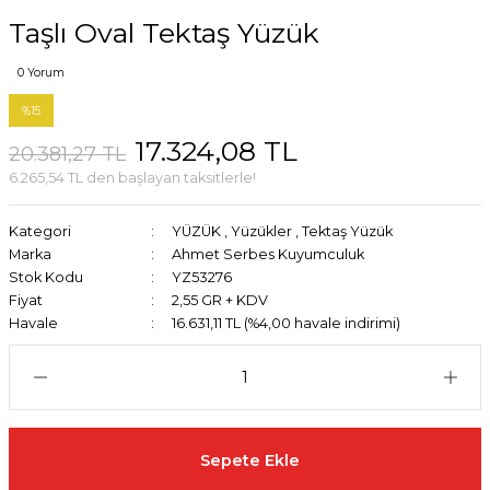
Taşlı Oval Tektaş Yüzük
0 Yorum
%15
17.324,08 TL
20.381,27 TL
6.265,54 TL den başlayan taksitlerle!
Kategori
YÜZÜK
,
Yüzükler
,
Tektaş Yüzük
Marka
Ahmet Serbes Kuyumculuk
Stok Kodu
YZ53276
Fiyat
2,55 GR + KDV
Havale
16.631,11 TL (%4,00 havale indirimi)
Sepete Ekle